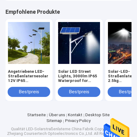
Empfohlene Produkte
Angetriebene LED-
Solar LED Street
Solar-LED-
Straßenlaternesolar
Lights, 3000lm IP65
Straßenlatern
12V IP65
Waterproof for
2.5kg
veranschlagten
Outdoor Use
Leichtgewichtl
ZERTIFIKAT CT
CER bestätigt
Bestpreis
Bestpreis
Bestprei
3000K~6000K CER-
ROHS-Zertifik
ROHS
170lm/w
Startseite
Über uns
Kontakt
Desktop Site
Sitemap
Privacy Policy
Qualität
LED-Solarstraßenlaterne
China Fabrik.Copyright © 2026
Zhejiang Coursertech Optoelectronics Co.,Ltd. All Rights Reserved.