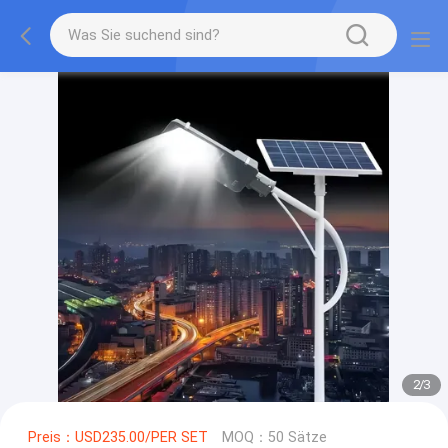
2
/
3
Preis：USD235.00/PER SET
MOQ：50 Sätze