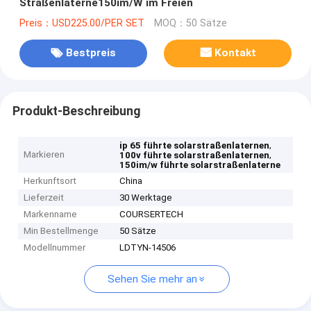
Straßenlaterne150im/W im Freien
Preis：USD225.00/PER SET
MOQ：50 Sätze
Bestpreis
Kontakt
Produkt-Beschreibung
,
ip 65 führte solarstraßenlaternen
Markieren
,
100v führte solarstraßenlaternen
150im/w führte solarstraßenlaterne
Herkunftsort
China
Lieferzeit
30 Werktage
Markenname
COURSERTECH
Min Bestellmenge
50 Sätze
Modellnummer
LDTYN-14506
Sehen Sie mehr an