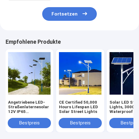
Fortsetzen
Empfohlene Produkte
Angetriebene LED-
CE Certified 50,000
Solar LED Stre
Straßenlaternesolar
Hours Lifespan LED
Lights, 3000lm
12V IP65
Solar Street Lights
Waterproof fo
veranschlagten
Outdoor Use
ZERTIFIKAT CT
Bestpreis
Bestpreis
Bestprei
3000K~6000K CER-
ROHS