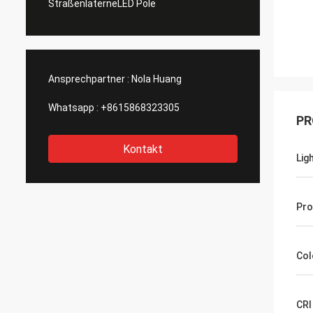
StraßenlaterneLED Pole
Ansprechpartner :
Nola Huang
Whatsapp :
+8615868323305
PR
Kontakt
Lig
Pro
Col
CRI