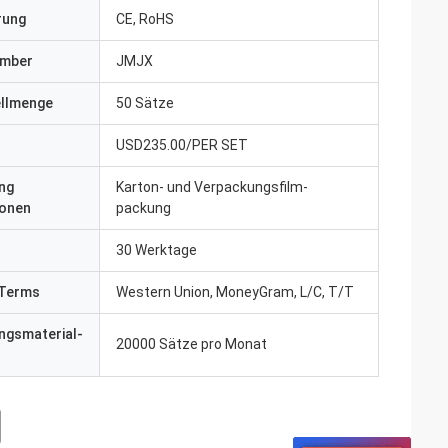
erung
CE, RoHS
umber
JMJX
ellmenge
50 Sätze
USD235.00/PER SET
ng
Karton- und Verpackungsfilm-
ionen
packung
30 Werktage
Terms
Western Union, MoneyGram, L/C, T/T
ngsmaterial-
20000 Sätze pro Monat