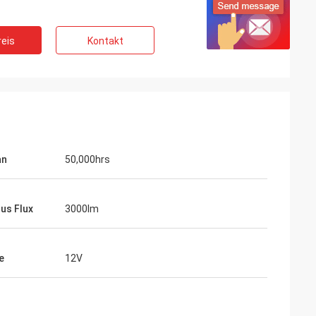
eis
Kontakt
an
50,000hrs
us Flux
3000lm
e
12V