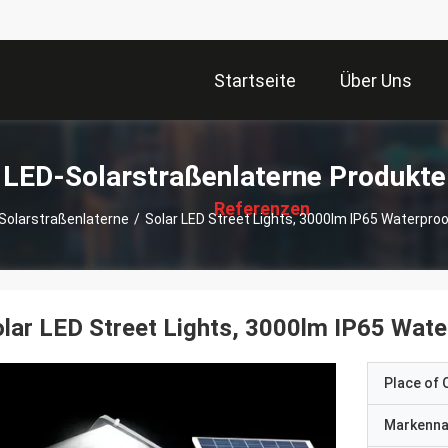
Startseite
Über Uns
描
LED-Solarstraßenlaterne Produkte
述
Referenzen
Solarstraßenlaterne
/
Solar LED Street Lights, 3000lm IP65 Waterpro
lar LED Street Lights, 3000lm IP65 Wate
Place of O
Markenn