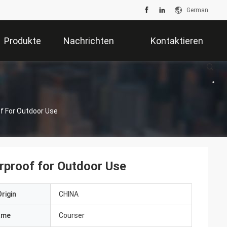
German
Produkte
Nachrichten
Kontaktieren
Sie Uns
of For Outdoor Use
rproof for Outdoor Use
rigin
CHINA
ame
Courser