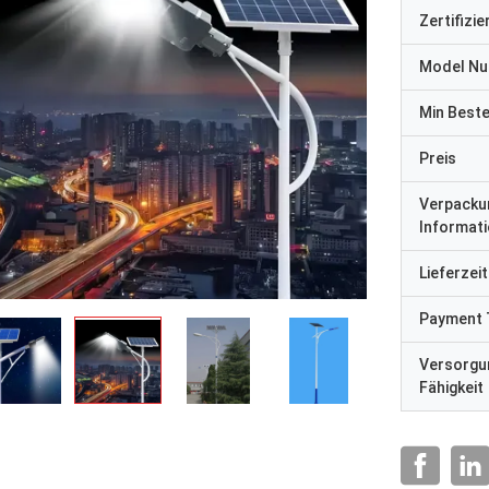
Zertifizi
Model N
Min Best
Preis
Verpacku
Informat
Lieferzeit
Payment 
Versorgu
Fähigkeit