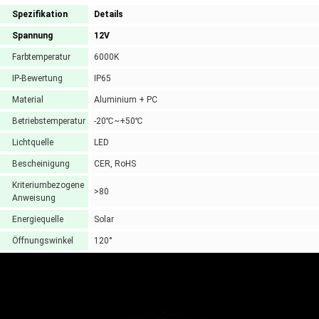
Spezifikation
Details
Spannung
12V
Farbtemperatur
6000K
IP-Bewertung
IP65
Material
Aluminium + PC
Betriebstemperatur
-20℃~+50℃
Lichtquelle
LED
Bescheinigung
CER, RoHS
Kriteriumbezogene
>80
Anweisung
Energiequelle
Solar
Öffnungswinkel
120°