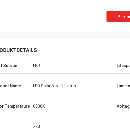
Bestpr
ODUKTDETAILS
ht Source
LED
Lifesp
duct Name
LED Solar Street Lights
Lumino
or Temperature
6000K
Voltag
>80