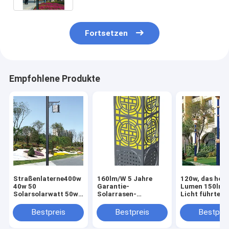
Fortsetzen
Empfohlene Produkte
Straßenlaterne400w
160lm/W 5 Jahre
120w, das hoh
40w 50
Garantie-
Lumen 150lm
Solarsolarwatt 50w
Solarrasen-
Licht führte, f
China-Retrostils
Lampenhof-
Hof-Licht für
führte angetriebenes
Beleuchtung mit
Bezirke und Pa
Bestpreis
Bestpreis
Bestprei
helles Hoflicht
Funktionshoflicht
arbeiten im Ga
des verzierungs-