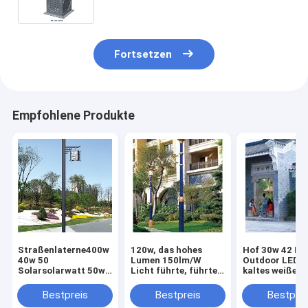
des verzierungs-Effektes LED
Fortsetzen
Empfohlene Produkte
Straßenlaterne400w
120w, das hohes
Hof 30w 42 Lu
40w 50
Lumen 150lm/W
Outdoor LED, 
Solarsolarwatt 50w
Licht führte, führte
kaltes weißes
China-Retrostils
Hof-Licht für
geführtes
führte angetriebenes
Bezirke und Parks
Straßenlatern
Bestpreis
Bestpreis
Bestprei
helles Hoflicht
arbeiten im Garten
beleuchtet