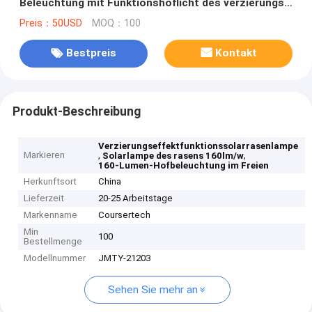
Beleuchtung mit Funktionshoflicht des verzierungs-
Effektes LED
Preis：50USD
MOQ：100
Bestpreis
Kontakt
Produkt-Beschreibung
Verzierungseffektfunktionssolarrasenlampe
Markieren
,
,
Solarlampe des rasens 160lm/w
160-Lumen-Hofbeleuchtung im Freien
Herkunftsort
China
Lieferzeit
20-25 Arbeitstage
Markenname
Coursertech
Min
100
Bestellmenge
Modellnummer
JMTY-21203
Sehen Sie mehr an