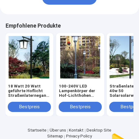
Empfohlene Produkte
18 Watt 20 Watt
100-240V LED
Straßenlater
geführte Hoflicht
Lampenkörper der
40w 50
Straßenlaterneganz
Hof-Lichthohen
Solarsolarwat
in einer Höhe des
qualität gemacht
China-Retrosti
Herstellers 5-8M
durch Stahl- oder
führte angetri
Bestpreis
Bestpreis
Bestprei
geworfene
helles Hoflicht
AluminiumFeuerverzinkung
kein Rost
Startseite
Über uns
Kontakt
Desktop Site
Sitemap
Privacy Policy