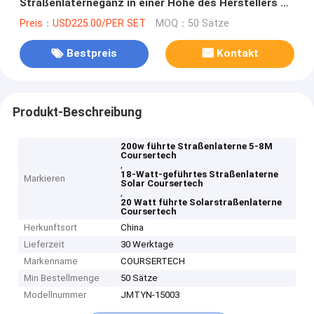
Straßenlaterneganz in einer Höhe des Herstellers 5-
8M
Preis：USD225.00/PER SET
MOQ：50 Sätze
Bestpreis
Kontakt
Produkt-Beschreibung
200w führte Straßenlaterne 5-8M
Coursertech
,
18-Watt-geführtes Straßenlaterne
Markieren
Solar Coursertech
,
20 Watt führte Solarstraßenlaterne
Coursertech
Herkunftsort
China
Lieferzeit
30 Werktage
Markenname
COURSERTECH
Min Bestellmenge
50 Sätze
Modellnummer
JMTYN-15003