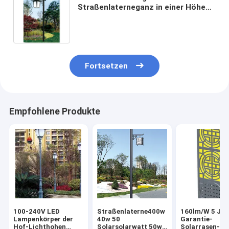
Straßenlaterneganz in einer Höhe
des Herstellers 5-8M
Fortsetzen
Empfohlene Produkte
100-240V LED
Straßenlaterne400w
160lm/W 5 Jah
Lampenkörper der
40w 50
Garantie-
Hof-Lichthohen
Solarsolarwatt 50w
Solarrasen-