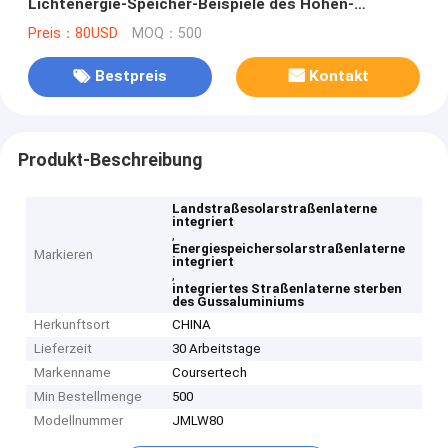
Lichtenergie-Speicher-Beispiele des Höhen-
Lichtpfostens der Landstraßen 10m~12m
Preis：80USD
MOQ：500
Bestpreis
Kontakt
Produkt-Beschreibung
Landstraßesolarstraßenlaterne
integriert
,
Energiespeichersolarstraßenlaterne
Markieren
integriert
,
integriertes Straßenlaterne sterben
des Gussaluminiums
Herkunftsort
CHINA
Lieferzeit
30 Arbeitstage
Markenname
Coursertech
Min Bestellmenge
500
Modellnummer
JMLW80