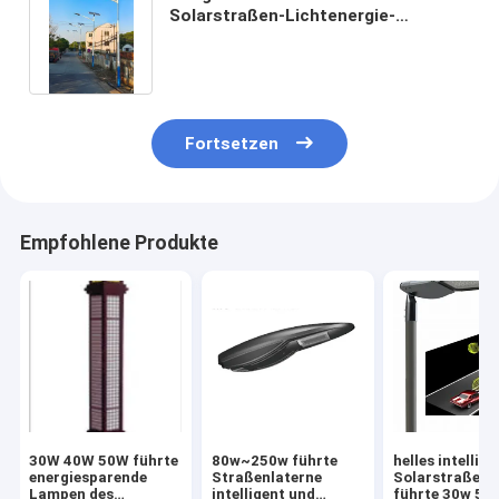
Solarstraßen-Lichtenergie-
Speicher-Beispiele des Höhen-
Lichtpfostens der Landstraßen
10m~12m
Fortsetzen
Empfohlene Produkte
30W 40W 50W führte
80w~250w führte
helles intellig
energiesparende
Straßenlaterne
Solarstraßenl
Lampen des
intelligent und
führte 30w 50