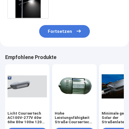
weißes 6000K Dimmable
26000Lm
Fortsetzen
Empfohlene Produkte
Licht Coursertech
Hohe
Minimale gefü
AC100V-277V 40w
Leistungsfähigkeit
Solar der
60w 80w 100w 120w
Straße Coursertech
Straßenlater
150w 180w 200w
140W120W 100W
maximale 300